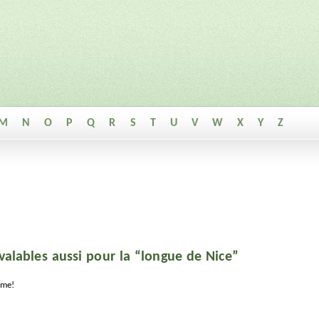
M
N
O
P
Q
R
S
T
U
V
W
X
Y
Z
valables aussi pour la “longue de Nice”
ume!