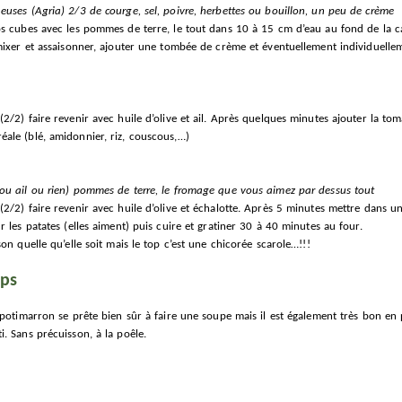
euses (Agria) 2/3 de courge, sel, poivre, herbettes ou bouillon, un peu de crème
os cubes avec les pommes de terre, le tout dans 10 à 15 cm d’eau au fond de la c
mixer et assaisonner, ajouter une tombée de crème et éventuellement individuellem
2/2) faire revenir avec huile d’olive et ail. Après quelques minutes ajouter la to
ale (blé, amidonnier, riz, couscous,…)
ou ail ou rien) pommes de terre, le fromage que vous aimez par dessus tout
2/2) faire revenir avec huile d’olive et échalotte. Après 5 minutes mettre dans u
r les patates (elles aiment) puis cuire et gratiner 30 à 40 minutes au four.
on quelle qu’elle soit mais le top c’est une chicorée scarole…!!!
rps
 potimarron se prête bien sûr à faire une soupe mais il est également très bon en 
. Sans précuisson, à la poêle.