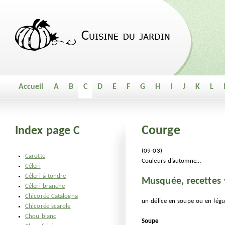
Accueil
A
B
C
D
E
F
G
H
I
J
K
L
Courge
Index page C
(09-03)
Carotte
Couleurs d’automne…
Céleri
Céleri à tondre
Musquée, recettes 
Céleri branche
Chicorée Catalogna
un délice en soupe ou en lég
Chicorée scarole
Chou blanc
Soupe