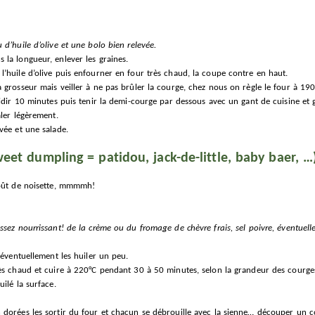
 d’huile d’olive et une bolo bien relevée.
la longueur, enlever les graines.
’huile d’olive puis enfourner en four très chaud, la coupe contre en haut.
 grosseur mais veiller à ne pas brûler la courge, chez nous on règle le four à 190
idir 10 minutes puis tenir la demi-courge par dessous avec un gant de cuisine et gr
aler légèrement.
vée et une salade.
eet dumpling = patidou, jack-de-little, baby baer, …
goût de noisette, mmmmh!
ssez nourrissant! de la crème ou du fromage de chèvre frais, sel poivre, éventuel
, éventuellement les huiler un peu.
ès chaud et cuire à 220°C pendant 30 à 50 minutes, selon la grandeur des courges.
ilé la surface.
dorées les sortir du four et chacun se débrouille avec la sienne… découper un cou