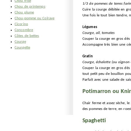
Chou frisé
1/3 de pommes de terres farin
Chou de printemps
Cuire la courge débitée en gr
Chou plume
Une fois le tout bien tendre, 
Chou-pomme ou Colrave
Cicorino
Légumes
Concombre
Courge, ail, tomates
Côtes de bettes
Couper la courge en gros dés (
Courge
Accompagne très bien une céré
Courgette
Gratin
Courge, échalotte (ou oignon 
Couper la courge en gros dés (
tout petit peu de bouillon pou
Parfait avec une salade de sais
Potimarron ou Kni
Chair ferme et assez sèche, le
des pommes de terre, en roesti
Spaghetti