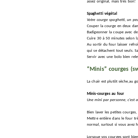
assez original, mais très bon!
Spaghetti végétal
Votre courge spaghetti, un peu
Couper la courge en deux dans 
Badigeonner la coupe avec de l
Cuire 30 à 50 minutes selon la
Au sortir du four laisser refro
qui se détachent tout seuls. S
Servir avec une bolo bien rele
“Minis” courges (sw
La chair est plutôt sèche,au 
Minis-courges au four
Une mini par personne, c’est a
Bien laver les petites courges
Mettre entière dans le four tr
normal, surtout si vous avez hu
Lorsque vos courges sont bien 