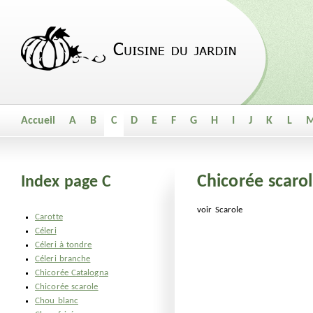
Accueil
A
B
C
D
E
F
G
H
I
J
K
L
Chicorée scaro
Index page C
voir Scarole
Carotte
Céleri
Céleri à tondre
Céleri branche
Chicorée Catalogna
Chicorée scarole
Chou blanc