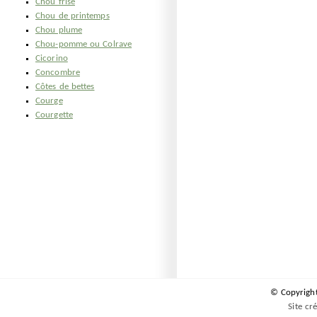
Chou frisé
Chou de printemps
Chou plume
Chou-pomme ou Colrave
Cicorino
Concombre
Côtes de bettes
Courge
Courgette
© Copyrigh
Site cr