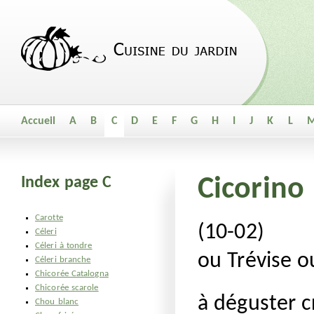
Accueil
A
B
C
D
E
F
G
H
I
J
K
L
Index page C
Cicorino
Carotte
(10-02)
Céleri
Céleri à tondre
ou Trévise o
Céleri branche
Chicorée Catalogna
Chicorée scarole
à déguster c
Chou blanc