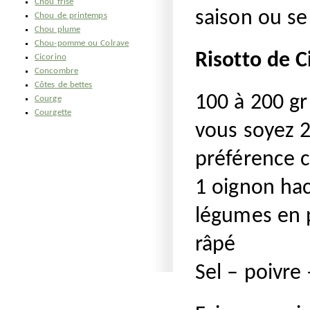
Chou frisé
saison ou se
Chou de printemps
Chou plume
Chou-pomme ou Colrave
Risotto de C
Cicorino
Concombre
Côtes de bettes
100 à 200 gr
Courge
Courgette
vous soyez 2 
préférence 
1 oignon hac
légumes en 
râpé
Sel – poivre