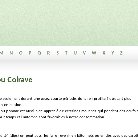
M
N
O
P
Q
R
S
T
U
V
W
X
Y
Z
u Colrave
 seulement durant une assez courte période, donc: en profiter! d’autant plus
on en cuisine.
chou-pomme est aussi bien apprécié de certaines mouches qui pondent des oeufs de
e printemps et l’automne sont favorables à notre consommation…
ité” (dips) on peut aussi les faire revenir en bâtonnets ou en dés avec des carotte