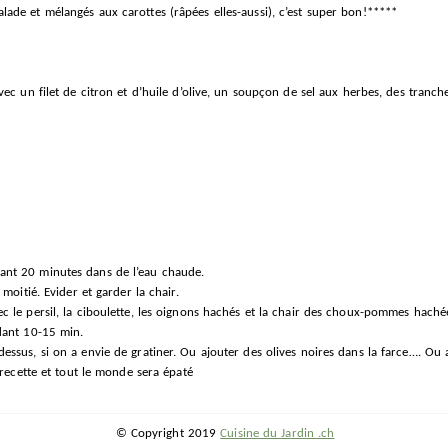
ade et mélangés aux carottes (râpées elles-aussi), c’est super bon!*****
ec un filet de citron et d’huile d’olive, un soupçon de sel aux herbes, des tranch
nt 20 minutes dans de l’eau chaude.
 moitié. Evider et garder la chair.
 le persil, la ciboulette, les oignons hachés et la chair des choux-pommes hachée.
dant 10-15 min.
ssus, si on a envie de gratiner. Ou ajouter des olives noires dans la farce…. Ou 
 recette et tout le monde sera épaté
© Copyright 2019
Cuisine du Jardin .ch