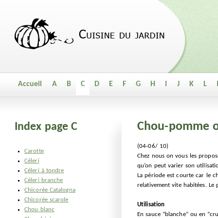
Accueil
A
B
C
D
E
F
G
H
I
J
K
L
Chou-pomme o
Index page C
(04-06/ 10)
Carotte
Chez nous on vous les propose
Céleri
qu’on peut varier son utilisati
Céleri à tondre
La période est courte car le 
Céleri branche
relativement vite habitées. L
Chicorée Catalogna
Chicorée scarole
Utilisation
Chou blanc
En sauce “blanche” ou en “crud