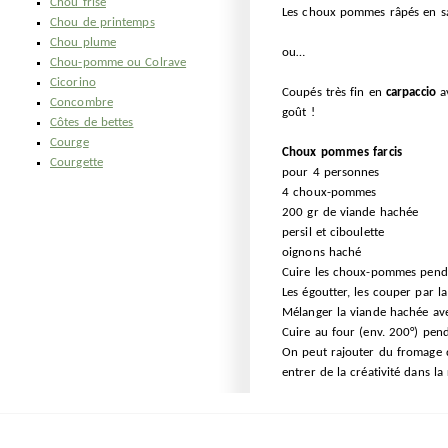
Chou frisé
Les choux pommes râpés en sal
Chou de printemps
Chou plume
ou…
Chou-pomme ou Colrave
Cicorino
Coupés très fin en
carpaccio
av
Concombre
goût !
Côtes de bettes
Courge
Choux pommes farcis
Courgette
pour 4 personnes
4 choux-pommes
200 gr de viande hachée
persil et ciboulette
oignons haché
Cuire les choux-pommes penda
Les égoutter, les couper par la
Mélanger la viande hachée avec
Cuire au four (env. 200°) pen
On peut rajouter du fromage de
entrer de la créativité dans la