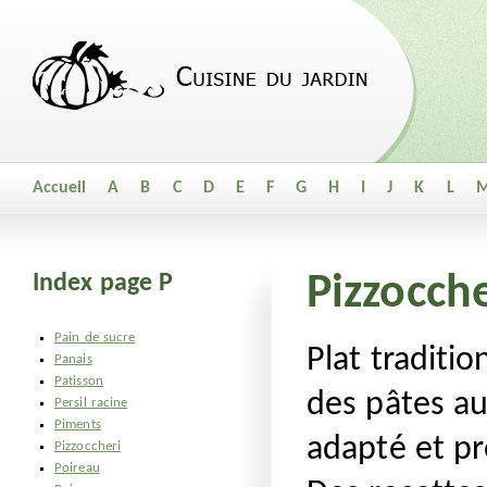
Accueil
A
B
C
D
E
F
G
H
I
J
K
L
Index page P
Pizzocche
Pain de sucre
Plat traditio
Panais
Patisson
des pâtes au
Persil racine
Piments
adapté et p
Pizzoccheri
Poireau