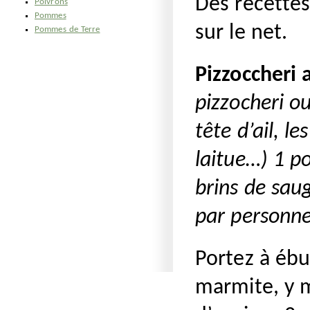
Des recettes
Poivrons
Pommes
sur le net.
Pommes de Terre
Pizzoccheri
pizzocheri o
tête d’ail, l
laitue…) 1 p
brins de sau
par personne
Portez à ébu
marmite, y 