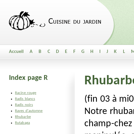
Accueil
A
B
C
D
E
F
G
H
I
J
K
L
Index page R
Rhubarb
Racine rouge
(fin 03 à mi0
Radis blancs
Radis noirs
Notre rhubar
Raves d'automne
Rhubarbe
champ-chez v
Rutabaga