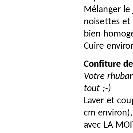
Mélanger le 
noisettes et
bien homogè
Cuire enviro
Confiture d
Votre rhubarb
tout ;-)
Laver et cou
cm environ),
avec LA
MOI