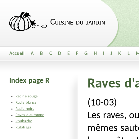
Accueil
A
B
C
D
E
F
G
H
I
J
K
L
Index page R
Raves d
Racine rouge
(10-03)
Radis blancs
Radis noirs
Les raves, o
Raves d'automne
Rhubarbe
mêmes sauté
Rutabaga