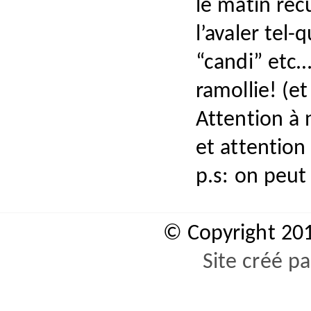
le matin récu
l’avaler tel
“candi” etc…
ramollie! (e
Attention à 
et attention 
p.s: on peut 
© Copyright 20
Site créé p