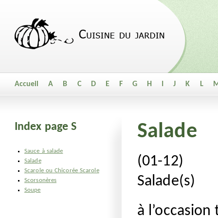
Accueil
A
B
C
D
E
F
G
H
I
J
K
L
Index page S
Salade
Sauce à salade
(01-12)
Salade
Scarole ou Chicorée Scarole
Salade(s)
Scorsonères
Soupe
à l’occasion