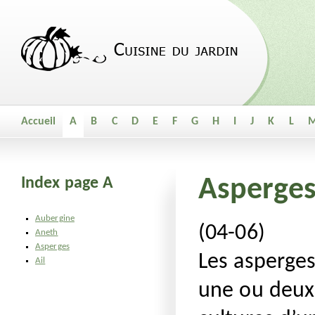
Accueil
A
B
C
D
E
F
G
H
I
J
K
L
Index page A
Asperge
Aubergine
(04-06)
Aneth
Asperges
Les asperge
Ail
une ou deux