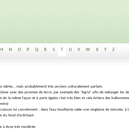
M
N
O
P
Q
R
S
T
U
V
W
X
Y
Z
os tables… mais probablement très anciens culturalement parlant,
iner avec des pommes de terre, par exemple des “Agria” afin de mélanger les deu
nt de la même façon et à parts égales c’est très bien et cela évitera des ballonne
entre)
cuisson lui conviennent : dans l’eau bouillante salée une vingtaine de minutes, à l
le du fond d’artichaut.
e à dose très modérée.