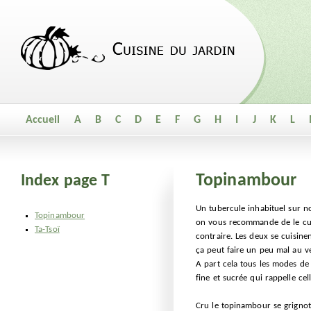
Accueil
A
B
C
D
E
F
G
H
I
J
K
L
Topinambour
Index page T
Un tubercule inhabituel sur n
Topinambour
on vous recommande de le cuis
Ta-Tsoï
contraire. Les deux se cuisine
ça peut faire un peu mal au v
A part cela tous les modes de 
fine et sucrée qui rappelle cel
Cru le topinambour se grignot