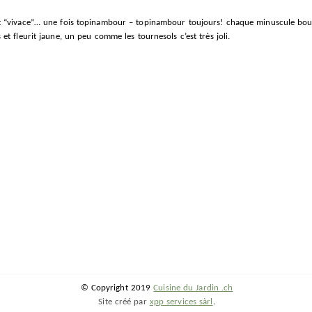
 “vivace”… une fois topinambour – topinambour toujours! chaque minuscule bout d
et fleurit jaune, un peu comme les tournesols c’est très joli.
© Copyright 2019
Cuisine du Jardin .ch
Site créé par
xpp services sàrl
.