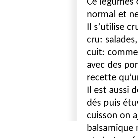
Ce légumes c
normal et ne
Il s’utilise c
cru: salades
cuit: comme 
avec des po
recette qu’u
Il est aussi 
dés puis étu
cuisson on 
balsamique n