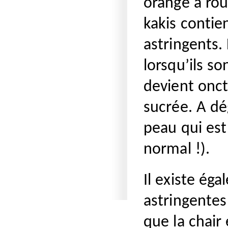
orange à rou
kakis contie
astringents.
lorsqu’ils s
devient onct
sucrée. A dég
peau qui est 
normal !).
Il existe ég
astringente
que la chair