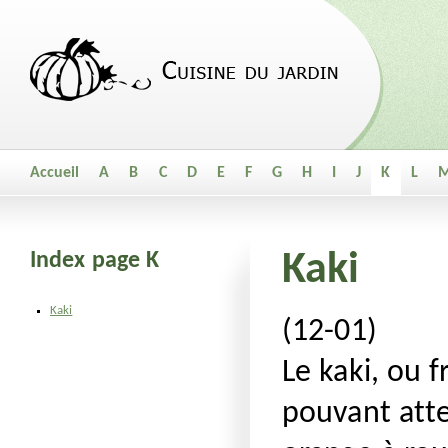
Accueil
A
B
C
D
E
F
G
H
I
J
K
L
Index page K
Kaki
Kaki
(12-01)
Le kaki, ou f
pouvant att