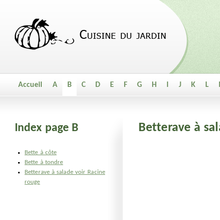
Accueil
A
B
C
D
E
F
G
H
I
J
K
L
Betterave à sa
Index page B
Bette à côte
Bette à tondre
Betterave à salade voir Racine
rouge