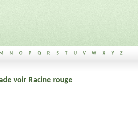
M
N
O
P
Q
R
S
T
U
V
W
X
Y
Z
lade voir Racine rouge